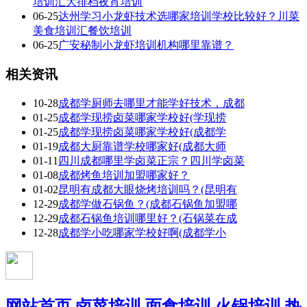
培训汇大排档夜宵培训
06-25
达州学习小龙虾技术选哪家培训学校比较好？川菜
美食培训汇餐饮培训
06-25
广安秘制小龙虾培训机构哪里靠谱？
相关资讯
10-28
成都学厨师去哪里才能学好技术，成都
01-25
成都学现捞卤菜哪家学校好(学现捞
01-25
成都学现捞卤菜哪家学校好(成都学
01-19
成都大厨靠谱学校哪家好(成都大师
01-11
四川成都哪里学卤菜正宗？四川学卤菜
01-08
成都烤鱼培训加盟哪家好？
01-02
昆明有成都大眼烧烤培训吗？(昆明有
12-29
成都学做石锅鱼？(成都石锅鱼加盟哪
12-29
成都石锅鱼培训哪里好？(石锅菜在成
12-28
成都学小吃哪家学校好啊(成都学小
网站首页
卤菜培训
面食培训
火锅培训
热