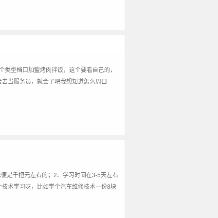
各个类型档口加盟烤肉拌饭，这个要看自己的，
直接去当服务员，就会了吧我想知道怎么周口
便是千把元左右的；2、学习时间在3-5天左右
个技术学习呀，比如学个汽车维修技术一份8块