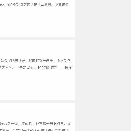
多人仍然不知道这句话是什么意思。我看过最
，就会了吧味顶记，烤肉拌饭一两千，不限制学
差不多。我全是买cook100的烤肉料……长春
份8块到十块，学的话，你直接去当服务员，就