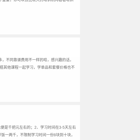
不重要，你可以去比较大的培训机构看看培训
多，不同靠谱费用不一样的哈，感兴趣的话，
配搭其他课程一起学习，学单品和套餐价格也不
便是千把元左右的；2、学习时间在3-5天左右
拌饭一两千，不限制学习时间一份8块到十块，