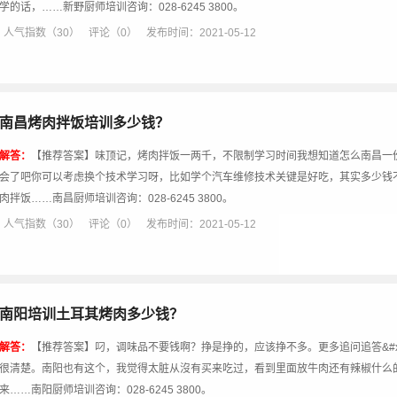
学的话，……新野厨师培训咨询：028-6245 3800。
人气指数（30）
评论（0）
发布时间：2021-05-12
南昌烤肉拌饭培训多少钱？
解答：
【推荐答案】味顶记，烤肉拌饭一两千，不限制学习时间我想知道怎么南昌一
会了吧你可以考虑换个技术学习呀，比如学个汽车维修技术关键是好吃，其实多少钱
肉拌饭……南昌厨师培训咨询：028-6245 3800。
人气指数（30）
评论（0）
发布时间：2021-05-12
南阳培训土耳其烤肉多少钱？
解答：
【推荐答案】叼，调味品不要钱啊？挣是挣的，应该挣不多。更多追问追答&#x
很清楚。南阳也有这个，我觉得太脏从沒有买来吃过，看到里面放牛肉还有辣椒什么
来……南阳厨师培训咨询：028-6245 3800。