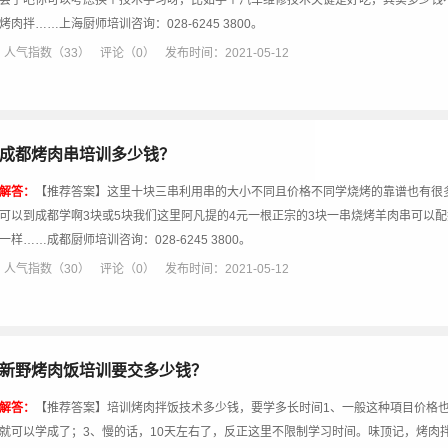
会了吧你可以考虑换个技术学习呀，比如学个汽车维修技术关键是好吃，其实多少钱
烤肉拌……上海厨师培训咨询：028-6245 3800。
人气指数（33）
评论（0）
发布时间：2021-05-12
成都烤肉串培训多少钱？
解答：
【推荐答案】这里十块三串利用串的大小不同且价格不同学烧烤的靠谱也有很
可以到成都学啊3块或5块我们这里阿凡提的4元一根正宗的3块一串烧烤羊肉串可以
一样……成都厨师培训咨询：028-6245 3800。
人气指数（30）
评论（0）
发布时间：2021-05-12
新野烤肉饭培训要交多少钱？
解答：
【推荐答案】培训烤肉拌饭技术多少钱，要学多长时间1、一般这种項目价格也
就可以学成了；3、慢的话，10天左右了，反正这里不限制学习时间。味顶记，烤肉