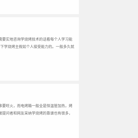
需要实地咨询学烧烤技术的话看每个人学习能
询下学烧烤主假如个人接受能力的。一般多久就
串要旺火，而电烤箱一般全是恒温管加热，烤
被提问者和网友采纳学烧烤的靠谱也有很多，