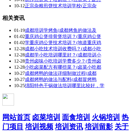
10-12
正宗杂粮煎饼技术培训学校(正宗杂
相关资讯
01-19
成都培训学烤鱼(成都烤鱼的做法及
01-02
重庆鸡公煲排骨煲培训？(重庆鸡公煲
01-02
学重庆鸡公煲技术培训？(地道重庆鸡
12-28
成都小吃技术培训收费吗？(成都小吃
12-28
成都学小吃培训哪里好？(成都培训小
12-28
贵州卤味小吃培训学费多少？(贵州卤
12-28
小吃卤菜配方有哪些菜？(卤菜小吃都
10-27
成都烤鸭的做法详细制做过程(成都
10-27
成都烤鸭的做法与配料(成都冒烤鸭
10-25
绵阳特色干锅做法培训哪里比较好，学
网站首页
卤菜培训
面食培训
火锅培训
热
门项目
培训视频
培训资讯
培训留影
关于