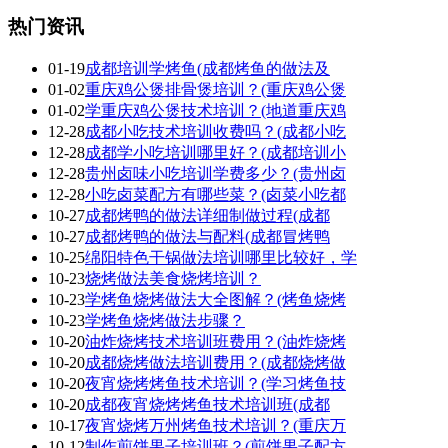
热门资讯
01-19
成都培训学烤鱼(成都烤鱼的做法及
01-02
重庆鸡公煲排骨煲培训？(重庆鸡公煲
01-02
学重庆鸡公煲技术培训？(地道重庆鸡
12-28
成都小吃技术培训收费吗？(成都小吃
12-28
成都学小吃培训哪里好？(成都培训小
12-28
贵州卤味小吃培训学费多少？(贵州卤
12-28
小吃卤菜配方有哪些菜？(卤菜小吃都
10-27
成都烤鸭的做法详细制做过程(成都
10-27
成都烤鸭的做法与配料(成都冒烤鸭
10-25
绵阳特色干锅做法培训哪里比较好，学
10-23
烧烤做法美食烧烤培训？
10-23
学烤鱼烧烤做法大全图解？(烤鱼烧烤
10-23
学烤鱼烧烤做法步骤？
10-20
油炸烧烤技术培训班费用？(油炸烧烤
10-20
成都烧烤做法培训费用？(成都烧烤做
10-20
夜宵烧烤烤鱼技术培训？(学习烤鱼技
10-20
成都夜宵烧烤烤鱼技术培训班(成都
10-17
夜宵烧烤万州烤鱼技术培训？(重庆万
10-12
制作煎饼果子培训班？(煎饼果子配方