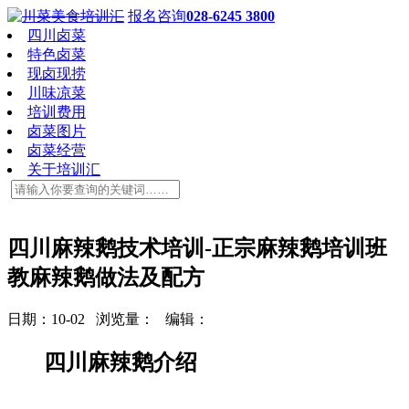
报名咨询
028-6245 3800
四川卤菜
特色卤菜
现卤现捞
川味凉菜
培训费用
卤菜图片
卤菜经营
关于培训汇
四川麻辣鹅技术培训-正宗麻辣鹅培训班
教麻辣鹅做法及配方
日期：10-02 浏览量：
编辑：
四川麻辣鹅介绍