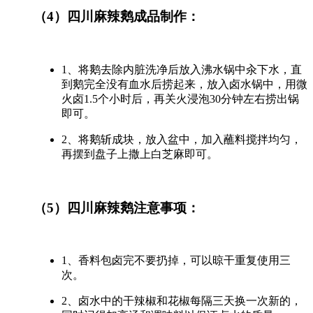
（4）四川麻辣鹅
成品制作：
1、将鹅去除内脏洗净后放入沸水锅中汆下水，直
到鹅完全没有血水后捞起来，放入卤水锅中，用微
火卤1.5个小时后，再关火浸泡30分钟左右捞出锅
即可。
2、将鹅斩成块，放入盆中，加入蘸料搅拌均匀，
再摆到盘子上撒上白芝麻即可。
（5）四川麻辣鹅
注意事项：
1、香料包卤完不要扔掉，可以晾干重复使用三
次。
2、卤水中的干辣椒和花椒每隔三天换一次新的，