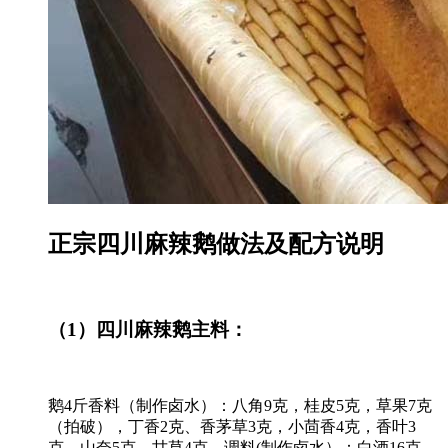
正宗四川麻辣鹅做法及配方说明
（1）四川麻辣鹅
主料：
鹅4斤香料（制作卤水）：八角9克，桂皮5克，草果7克
（拍破），丁香2克、香茅草3克，小茴香4克，香叶3
克，山奈5克，甘草4克。调料(制作卤水）：白酒16克，