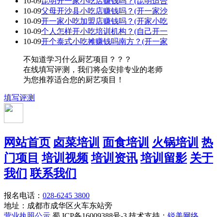
10-09
昆明开一家小吃店赚钱吗？(昆明适合
10-09
父母开沙县小吃店赚钱吗？(开一家沙
10-09
开一家小吃加盟店赚钱吗？(开家小吃
10-09
个人怎样开小吃培训机构？(自己开一
10-09
开个泰式小吃摊赚钱吗南方？(开一家
不知道学习什么厨艺项目？？？
在线填写评测，我们将会安排专业的老师
为您推荐适合您的厨艺项目！
填写评测
网站首页
卤菜培训
面食培训
火锅培训
热
门项目
培训视频
培训资讯
培训留影
关于
我们
联系我们
报名电话：
028-6245 3800
地址：成都市成华区火车东站旁
营业执照公示
蜀 ICP备16009388号-3 技术支持：
锐美网络