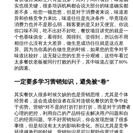
实也很关键，很多培训机构都会说大部分的味道确实都
差不多，给您一顿忽悠，但是对于消费者来说，味道差
异和价格竞争力来比，味道往往是先决条件，毕竟现在
消费力也并不是那么弱，顾客要的是又好又便宜。你说
你口味不同，吃不出好不好吃，餐饮项目讲究的就是一
个色香味俱全，看得到、闻得到、尝得到，所以你不用
相信什么没有太大差异，做生意成功往往就是这点差
异。因为当你真的在做生意的时候，如果您的竞争对手
味道比较好，这无疑让您的生意十分艰难，这些年看过
太多餐饮老板被同行打败的列子，其中味道占据了80%
的因素。
一定要多学习营销知识，避免被“卷”
其实餐饮人很多时候欠缺的也是营销思维，尤其是个体
经营者，这会造成创业者在应对连锁化餐饮的竞争中处
于劣势。营销*对不是的打折打折打折，而是对于消费者
心理的把控，利用自己的产品特征去解决用户问题和自
己的经营问题。学不好营销知识，你会发现您做了很多
事情，但是却没有太大的影响和变化。所以尤其是竞争
环境越激烈的时候，营销知识是可以帮助你度过难关