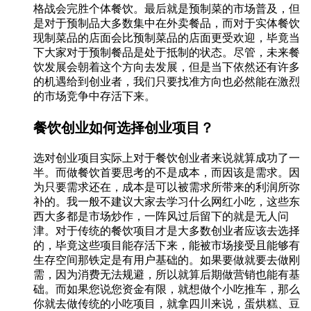
格战会完胜个体餐饮。最后就是预制菜的市场普及，但
是对于预制品大多数集中在外卖餐品，而对于实体餐饮
现制菜品的店面会比预制菜品的店面更受欢迎，毕竟当
下大家对于预制餐品是处于抵制的状态。尽管，未来餐
饮发展会朝着这个方向去发展，但是当下依然还有许多
的机遇给到创业者，我们只要找准方向也必然能在激烈
的市场竞争中存活下来。
餐饮创业如何选择创业项目？
选对创业项目实际上对于餐饮创业者来说就算成功了一
半。而做餐饮首要思考的不是成本，而因该是需求。因
为只要需求还在，成本是可以被需求所带来的利润所弥
补的。我一般不建议大家去学习什么网红小吃，这些东
西大多都是市场炒作，一阵风过后留下的就是无人问
津。对于传统的餐饮项目才是大多数创业者应该去选择
的，毕竟这些项目能存活下来，能被市场接受且能够有
生存空间那铁定是有用户基础的。如果要做就要去做刚
需，因为消费无法规避，所以就算后期做营销也能有基
础。而如果您说您资金有限，就想做个小吃推车，那么
你就去做传统的小吃项目，就拿四川来说，蛋烘糕、豆