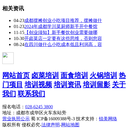
相关资讯
04-23
成都摆摊创业小吃项目推荐，摆摊做什
01-23
2024年成都学川菜厨师新手开中餐馆
11-15
【创业须知】新手餐饮创业需要做哪
10-30
开卤菜店一定要有这些思维，否则您容
08-24
在四川做什么小吃成本低且利润高，容
网站首页
卤菜培训
面食培训
火锅培训
热
门项目
培训视频
培训资讯
培训留影
关于
我们
联系我们
报名电话：
028-6245 3800
地址：成都市成华区火车东站旁
营业执照公示
蜀 ICP备16009388号-3 技术支持：
锐美网络
版权所有 侵权必究-
法律声明
-
网站地图