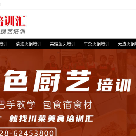
站！
培训
清油火锅培训
美蛙鱼头培训
牛杂火锅培训
无渣火锅