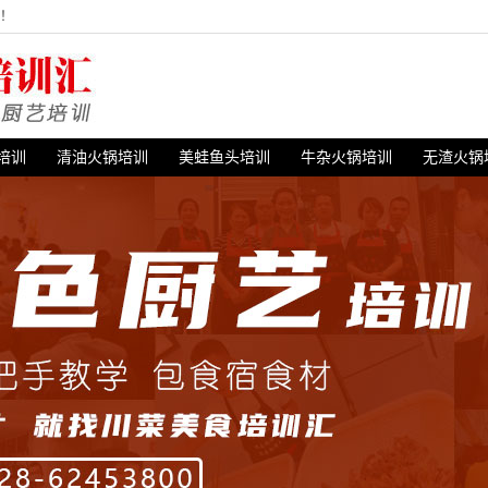
站！
培训
清油火锅培训
美蛙鱼头培训
牛杂火锅培训
无渣火锅