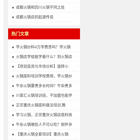
成都火锅和四川火锅不同之处
成都火锅店的起源传说
热门文章
学火锅炒料4万学费贵吗？学火锅
火锅店学徒能学着什么？到火锅店
【项目投资与市场分析】旋转小
火锅底料培训学校费用，学火锅炒
牛杂火锅要煮多长时间？牛杂煮多
川菜汇火锅培训班，不加盟也能学
正宗重庆火锅底料做法培训,教
学习火锅，正宗重庆火锅店底料技
牛杂火锅哪些人不可以吃？刚怀孕
【重庆火锅全套培训】重庆火锅