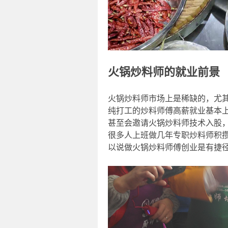
火锅炒料师的就业前景
火锅炒料师市场上是稀缺的，尤
纯打工的炒料师傅高薪就业基本
甚至会邀请火锅炒料师技术入股
很多人上班做几年专职炒料师积
以说做火锅炒料师傅创业是有捷