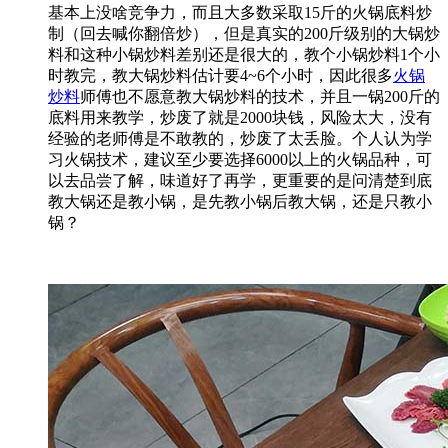
基本上没啥竞争力，而且大多数采取15斤的火锅底料炒
制（回去喊你翻倍炒），但是真实的200斤级别的大锅炒
料和这种小锅炒料差别还是很大的，教个小锅炒料1个小
时教完，教大锅炒料估计要4~6个小时，因此很多
火锅
炒料
师傅也不愿意教大锅炒料的技术，并且一锅200斤的
底料用来教学，炒废了就是2000块钱，风险太大，没有
经验的老师傅是不敢教的，炒废了太丢脸。个人认为学
习火锅技术，建议至少要选择6000以上的火锅品种，可
以去品尝了解，味道好了再学，更重要的是问清楚到底
教大锅还是教小锅，是先教小锅后教大锅，还是只教小
锅？