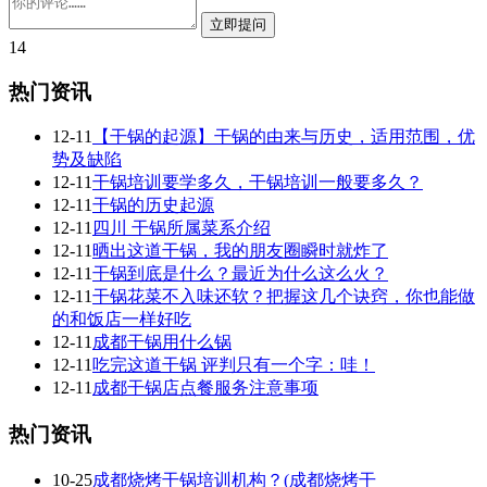
14
热门资讯
12-11
【干锅的起源】干锅的由来与历史，适用范围，优
势及缺陷
12-11
干锅培训要学多久，干锅培训一般要多久？
12-11
干锅的历史起源
12-11
四川 干锅所属菜系介绍
12-11
晒出这道干锅，我的朋友圈瞬时就炸了
12-11
干锅到底是什么？最近为什么这么火？
12-11
干锅花菜不入味还软？把握这几个诀窍，你也能做
的和饭店一样好吃
12-11
成都干锅用什么锅
12-11
吃完这道干锅 评判只有一个字：哇！
12-11
成都干锅店点餐服务注意事项
热门资讯
10-25
成都烧烤干锅培训机构？(成都烧烤干