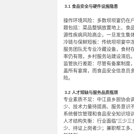
3.1 食品安全与硬件设施隐患
操作环境风险：多数坝坝宴仍在
题包括：菜品整锅放置地上、食
源性疾病风险高企，一旦发生集
冷链与保鲜短板：传统坝坝宴中冻
服务团队无专业冷藏设备，食材
率仍有限，乡村服务站建设滞后
监管执行差距：尽管有备案制度
盖所有宴席，而食品安全信息员
险。
3.2 人才短缺与服务品质瓶颈
专业素质不足：中江县乡厨协会调
少、技术力量待提高、服务意识
系统餐饮管理和食品安全知识培
人才结构失衡：行业面临“三少三
少、持证上岗者少；兼职帮工多