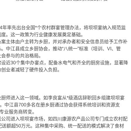
14年率先出台全国*个农村群宴管理办法，将坝坝宴纳入规范监
制度。这一政策为行业健康发展奠定基础。
备案主体由户主转为乡厨，并对承办者和安全信息员给予工作补
。中江县成立乡厨协会，推动“八统一”标准（培训、VI、管
社会参与的共治格局。
设近30个集中办宴点，配备水电气和齐全的厨房设施，显著降
为创业者减轻了硬件投入负担。
业厨师进入这一领域。如李良富从*级酒店辞职回乡组建坝坝宴
元。中江县700多名在册乡厨通过协会获得系统培训和资源支
向专业服务商转变。
送公司进入坝坝宴市场，如四川康源农产品公司专门成立农村配
配送额超50万元。这种集中采购、统一配送的模式解决了食材