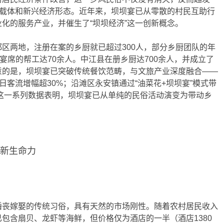
要载体和新兴经济形态。近年来，坝坝宴已从零散的村民互助行
化的服务产业，并催生了“坝坝经济”这一创新概念。
区两地，注册在案的乡厨就已超过300人，部分乡厨团队的年
模宴席的帮工达70余人。中江县在册乡厨达700余人，并成立了
意的是，坝坝宴已突破传统餐饮范畴，与文旅产业深度融合——
日客流增幅超30%；沿滩区永安镇通过“油菜花+坝坝宴”模式带
。这一系列数据表明，坝坝宴已从单纯的民俗活动演变为带动乡
的新生命力
婚丧嫁娶的传统习俗，具有天然的市场刚性。随着农村居民收入
包含扇贝、龙虾等海鲜，但价格仅为酒店的一半（酒店1380