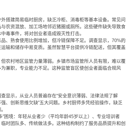
户外搭建简易临时厨房，缺乏冷柜、消毒柜等基本设备。常见问
品与农资混放、加工场地邻近猪圈或厕所。这些硬件缺失导致食
体中毒事件，将对创业者造成毁灭性打击。
品、熟食使用比例增加，但冷链保障不足。调查显示，70%的
在运输和储存中易变质。虽然智慧平台提供冷链配送，但其覆盖
。
，但农村地区监管力量薄弱。乡镇市场监管所人员有限，难以覆
多为兼职，专业能力不足。这种监管盲区使创业者面临合规风
查显示，从业人员普遍存在“安全意识薄弱、法律法规了解
不强、创新思维欠缺”五大问题。乡村厨师多凭经验操作，缺乏
训。
多”困境：年轻从业者少（平均年龄45岁以上）、专业培训者
、临时团队多、传统做法多。这种结构制约了服务品质提升和创