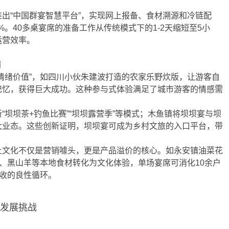
出“中国群宴智慧平台”，实现网上报备、食材溯源和冷链配
0%。40多桌宴席的准备工作从传统模式下的1-2天缩短至5小
运营效率。
阔
情绪价值”，如四川小伙朱建波打造的农家乐野炊版，让游客自
记忆，获得巨大成功。这种参与式体验满足了城市游客的情感需
“坝坝茶+钓鱼比赛”“坝坝露营季”等模式；木鱼镇将坝坝宴与坝
大业态。这些创新证明，坝坝宴可成为乡村文旅的入口平台，带
土文化不仅是营销噱头，更是产品溢价的核心。如永安镇油菜花
油、黑山羊等本地食材转化为文化体验，单场宴席可消化10余户
增收的良性循环。
与发展挑战