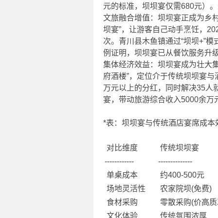
元的标准，坝坝宴仅需680元）
文旅融合增值：坝坝宴正成为乡
坝宴”，让游客自己动手烹饪，20
次。青川县木鱼镇通过“坝坝+”模式
例证明，坝坝宴已从餐饮服务升
集体经济效益：坝坝宴成为壮大
府酒楼”，定位介于传统坝坝宴与
万元以上的分红，同时解决35人
宴，带动旅游综合收入5000余万
*表：坝坝宴与传统酒店宴席成本
对比维度
传统坝坝宴
------------
--------------
单桌成本
约400-500元
场地灵活性
农家院坝(免费)
食材采购
零散采购(价高质
文化体验
传统氛围浓厚