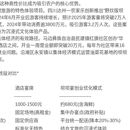
。这种高性价比成为吸引农户的核心优势。
村旅游的特色体验项目。四川达州一农家乐创新推出“野炊版坝
24年6月开业后游客持续增长，预计2025年游客量将突破2万人
，2024年带动消费逾3800万元，吸引游客3.2万人次。这些案
级为沉浸式文化体验产品。
集体经济的有效路径。马边彝族自治县民建镇红旗社区创办“华
酒店之间，开业一周营业额即突破20万元，每年为社区带来16
就业问题。沿滩区永安镇以集体经济模式运营油菜花基地的坝坝
元。
效益对比*
酒店宴席
坝坝宴创业优化模式
------------
----------------------
1000-1500元
约680元(含海鲜)
固定场地(高租金)
集中办宴点(政府补贴)
次)
固定供应商
平台统一配送(降本20%-30%)
标准化无特色
结合文旅的沉浸式体验