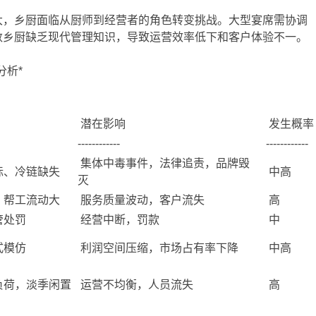
大，乡厨面临从厨师到经营者的角色转变挑战。大型宴席需协调
数乡厨缺乏现代管理知识，导致运营效率低下和客户体验不一。
分析*
潜在影响
发生概
------------
------------
集体中毒事件，法律追责，品牌毁
标、冷链缺失
中高
灭
，帮工流动大
服务质量波动，客户流失
高
管处罚
经营中断，罚款
中
式模仿
利润空间压缩，市场占有率下降
中高
负荷，淡季闲置
运营不均衡，人员流失
高