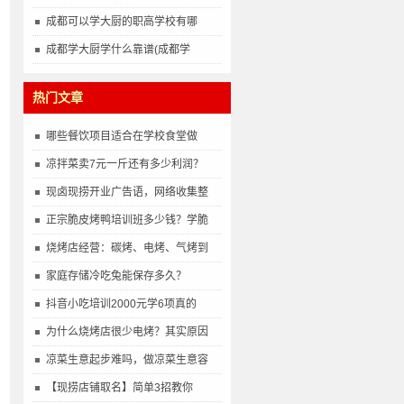
成都可以学大厨的职高学校有哪
成都学大厨学什么靠谱(成都学
热门文章
哪些餐饮项目适合在学校食堂做
凉拌菜卖7元一斤还有多少利润？
现卤现捞开业广告语，网络收集整
正宗脆皮烤鸭培训班多少钱？学脆
烧烤店经营：碳烤、电烤、气烤到
家庭存储冷吃兔能保存多久？
抖音小吃培训2000元学6项真的
为什么烧烤店很少电烤？其实原因
凉菜生意起步难吗，做凉菜生意容
【现捞店铺取名】简单3招教你