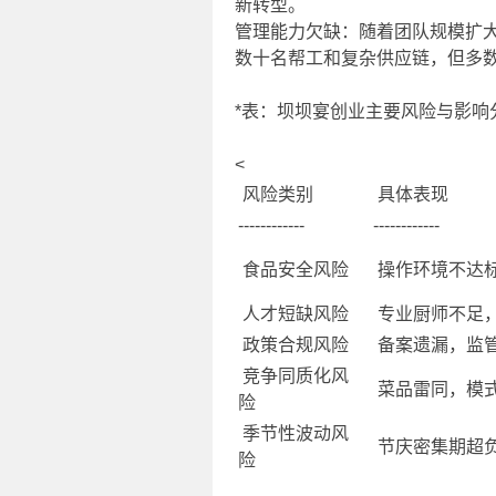
新转型。
管理能力欠缺：随着团队规模扩
数十名帮工和复杂供应链，但多
*表：坝坝宴创业主要风险与影响
<
风险类别
具体表现
------------
------------
食品安全风险
操作环境不达
人才短缺风险
专业厨师不足
政策合规风险
备案遗漏，监
竞争同质化风
菜品雷同，模
险
季节性波动风
节庆密集期超
险