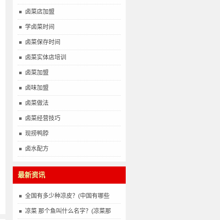
卤菜店加盟
学卤菜时间
卤菜保存时间
卤菜实体店培训
卤菜加盟
卤味加盟
卤菜做法
卤菜经营技巧
现捞鸭脖
卤水配方
最新资讯
全国有多少种凉皮？(中国有哪些
凉菜 那个鱼叫什么名字？(凉菜那