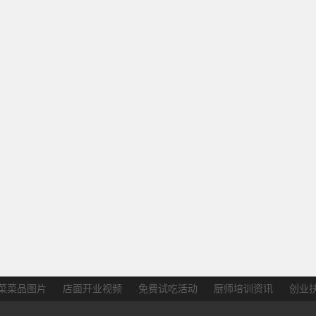
菜菜品图片
店面开业视频
免费试吃活动
厨师培训资讯
创业