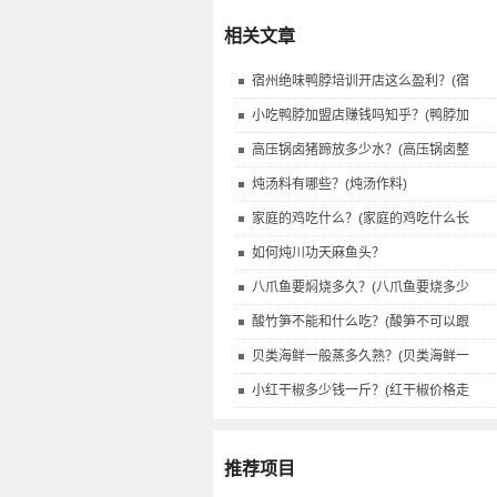
相关文章
宿州绝味鸭脖培训开店这么盈利？(宿
小吃鸭脖加盟店赚钱吗知乎？(鸭脖加
高压锅卤猪蹄放多少水？(高压锅卤整
炖汤料有哪些？(炖汤作料)
家庭的鸡吃什么？(家庭的鸡吃什么长
如何炖川功天麻鱼头？
八爪鱼要焖烧多久？(八爪鱼要烧多少
酸竹笋不能和什么吃？(酸笋不可以跟
贝类海鲜一般蒸多久熟？(贝类海鲜一
小红干椒多少钱一斤？(红干椒价格走
推荐项目