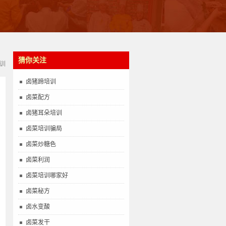
猜你关注
训
卤猪蹄培训
卤菜配方
卤猪耳朵培训
卤菜培训骗局
卤菜炒糖色
卤菜利润
卤菜培训哪家好
卤菜秘方
卤水变酸
卤菜发干