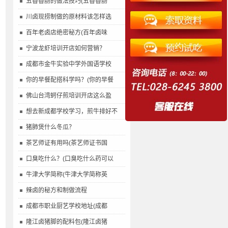
五香香肠的做法技巧(五香香肠
川卤现捞制做的原材料该怎样选
百年老卤店绝密秘方(百年卤味
宁波龙虾培训开店如何营销？
成都市金牛实验中学外国语学校
你的早餐配搭科学吗？(你的早餐
佛山台湾蚵仔煎培训开店这么盈
想去新成都学校学习，煎牛排好不
猪肺煲什么冬瓜？
茶艺师证有用吗(茶艺师证书国
口臭吃什么？(口臭吃什么药可以
牛津大学简称(牛津大学简称英
辣卤的秘方和制做流程
成都市职业厨艺学校地址(成都
隆江卤猪脚的配料包(隆江卤猪