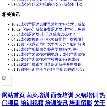
01-09
成都有什么好吃的小吃？(成都有什么
相关资讯
10-28
成都学厨师去哪里才能学好技术，成都
10-02
【揭秘】成都免费厨师培训学校，免费
05-04
成都厨师培训7天速成班怎么样？
04-23
成都摆摊创业小吃项目推荐，摆摊做什
03-13
做小吃遇到同行竞争怎么办？如何解决
01-25
成都学现捞卤菜哪家学校好(学现捞
01-25
成都学卤菜技术的地方，成都学卤菜技
01-25
成都学卤菜技术学校哪家有(在成都
01-23
2024年成都学川菜厨师新手开中餐馆
01-19
厨师培训包子？(那里学厨师包教包会?
网站首页
卤菜培训
面食培训
火锅培训
热
门项目
培训视频
培训资讯
培训留影
关于