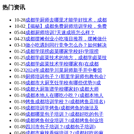
热门资讯
10-28
成都学厨师去哪里才能学好技术，成都
10-02
【揭秘】成都免费厨师培训学校，免费
05-04
成都厨师培训7天速成班怎么样？
04-23
成都摆摊创业小吃项目推荐，摆摊做什
03-13
做小吃遇到同行竞争怎么办？如何解决
01-25
成都学现捞卤菜哪家学校好(学现捞
01-25
成都学卤菜技术的地方，成都学卤菜技
01-25
成都学卤菜技术学校哪家有(在成都
01-23
2024年成都学川菜厨师新手开中餐馆
01-19
厨师培训包子？(那里学厨师包教包会?
01-19
成都市大厨烹饪学校有哪些优势?(成
01-19
成都大厨靠谱学校哪家好(成都大师
01-19
成都本地人在哪吃小吃？(成都本地人
01-19
烤鱼成都培训学校？(成都烤鱼店排名)
01-19
成都培训学烤鱼(成都烤鱼的做法及
01-09
成都哪里包子培训？(成都好吃的包子
01-09
成都烤鱼创业培训？(成都烤鱼创业培
01-09
四川市包子培训？(成都包子培训)
01-09
成都市麻辣香锅培训？(成都好吃的麻