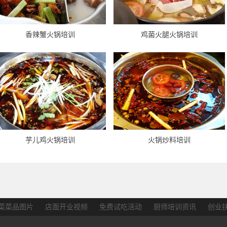
香辣蟹火锅培训
鸡菌火腿火锅培训
芋儿鸡火锅培训
火锅炒料培训
菜菜品图片
店面开业视频
免费试吃活动
厨师培训资讯
创业