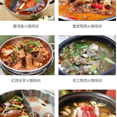
酸汤鱼火锅培训
脆皮狗肉火锅培训
红烧全羊火锅培训
花江狗肉火锅培训