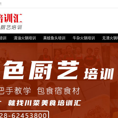
站！
培训
清油火锅培训
美蛙鱼头培训
牛杂火锅培训
无渣火锅