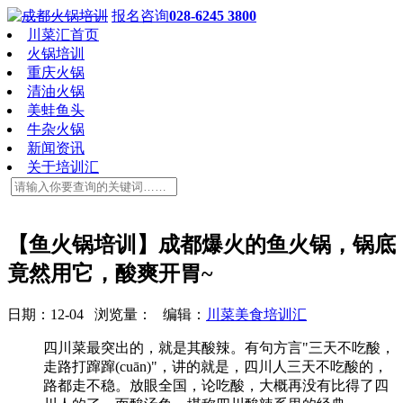
报名咨询
028-6245 3800
川菜汇首页
火锅培训
重庆火锅
清油火锅
美蛙鱼头
牛杂火锅
新闻资讯
关于培训汇
【鱼火锅培训】成都爆火的鱼火锅，锅底
竟然用它，酸爽开胃~
日期：12-04 浏览量：
编辑：
川菜美食培训汇
四川菜最突出的，就是其酸辣。有句方言"三天不吃酸，
走路打蹿蹿(cuān)"，讲的就是，四川人三天不吃酸的，
路都走不稳。放眼全国，论吃酸，大概再没有比得了四