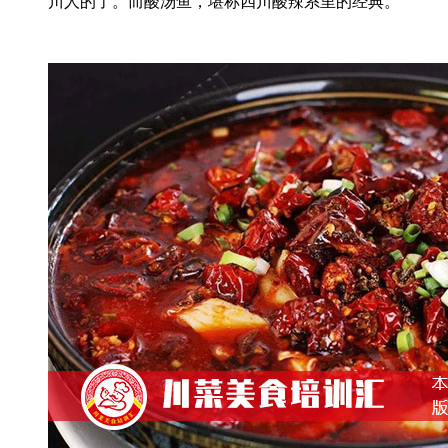
川人的了。而酸汤鱼，堪称四川酸辣系里的经典。