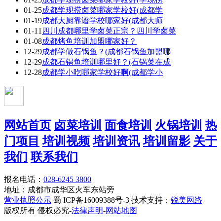
01-25
成都学现捞卤菜哪家学校好(成都学
01-19
成都大厨靠谱学校哪家好(成都大师
01-11
四川成都哪里学卤菜正宗？四川学卤菜
01-08
成都烤鱼培训加盟哪家好？
12-29
成都学做石锅鱼？(成都石锅鱼加盟哪
12-29
成都石锅鱼培训哪里好？(石锅菜在成
12-28
成都学小吃哪家学校好啊(成都学小
网站首页
卤菜培训
面食培训
火锅培训
热
门项目
培训视频
培训资讯
培训留影
关于
我们
联系我们
报名电话：
028-6245 3800
地址：成都市成华区火车东站旁
营业执照公示
蜀 ICP备16009388号-3 技术支持：
锐美网络
版权所有 侵权必究-
法律声明
-
网站地图