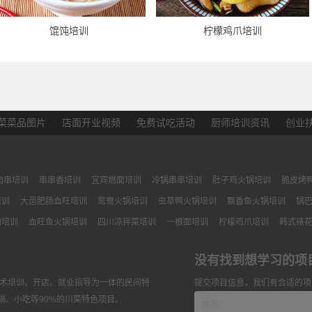
馄饨培训
柠檬鸡爪培训
菜菜品图片
店面开业视频
免费试吃活动
厨师培训资讯
创业
肉串培训
串串香培训
宜宾燃面培训
冷锅串串培训
肚子鸡火锅培训
脆皮烤
培训
大邑肥肠血旺培训
鸳鸯火锅培训
虫草鸭火锅培训
飘香鱼火锅培训
锅
肉培训
血旺鱼火锅培训
四川凉拌菜培训
一根面培训
柠檬鸡爪培训
韩式裱
没有找到想学习的项
技术培训、开店、就业指导为一体的民间特
提交项目信息，我们有合适的项
锅、小吃等90%的川菜特色项目。