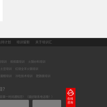
扶持计划
培训留影
关于培训汇
鸭培训
担担面培训
火锅炒料培训
巴土豆培训
红烧全羊火锅培训
花蛋糕培训
冷吃技术培训
肥肠面培训
目？
目第一时间通知您！（填好联系电话哦！）
在线
咨询