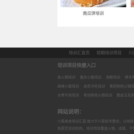
南瓜饼培训
培训汇首页
短期培训项目
川
培训项目快捷入口
鱼火锅培训
重庆小面培训
泡粑培训
烤羊
麻辣小面培训
自贡冷吃培训
黄焖狗肉火锅
水煮牛肉培训
草烧狗肉火锅培训
脆皮五花
网站说明：
川菜美食培训汇是 致力于川菜技术整合，以纯
色厨艺培训机构，培训项目覆盖火锅、卤菜、干