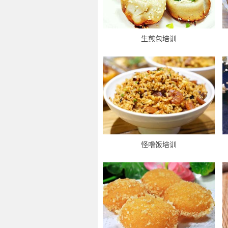
生煎包培训
怪噜饭培训