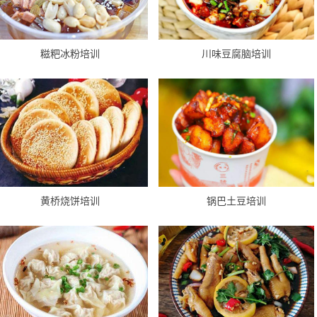
糍粑冰粉培训
川味豆腐脑培训
黄桥烧饼培训
锅巴土豆培训