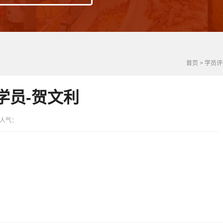
首页
>
学员评
学员-贺文利
1 人气：