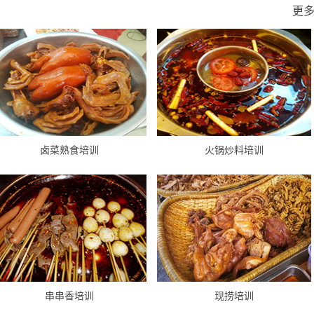
更
卤菜熟食培训
火锅炒料培训
串串香培训
现捞培训