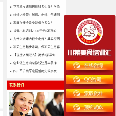
正宗脆皮烤鸭培训班多少钱？学脆
烧烤店经营：碳烤、电烤、气烤到
家庭存储冷吃兔能保存多久？
抖音小吃培训2000元学6项真的
为什么烧烤店很少电烤？其实原因
凉菜生意起步难吗，做凉菜生意容
【现捞店铺取名】简单3招教你
创业做生意卤菜挣钱还是早餐挣
四川军乐镇军屯锅魁历史故事及
联系我们