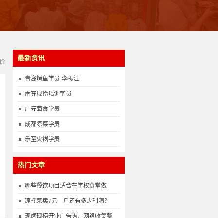
最新资讯
价
青岛烤鱼学员-李振江
南充现捞培训学员
广元面食学员
成都凉菜学员
乐至火锅学员
热门文章
哪些餐饮项目适合在学校食堂做
凉拌菜卖7元一斤还有多少利润？
现卤现捞开业广告语，网络收集整