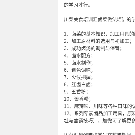
的学习才行。
川菜美食培训汇卤菜做法培训的
1、卤菜的基本知识，加工用具的
2、加工原材料的选用与初加工；
3、成功卤汤的调制与保管；
4、卤水配方；
5、卤水制作；
6、调色调味；
7、火候把握；
8、红卤白卤；
9、五香粉；
10、酱香粉；
11、麻辣味、川味等各种口味的
12、系列荤素卤品加工用具，原
址与营销技巧）。加微可了解更多培训资