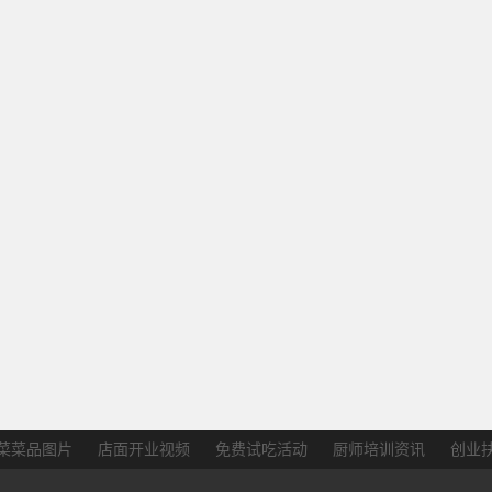
菜菜品图片
店面开业视频
免费试吃活动
厨师培训资讯
创业