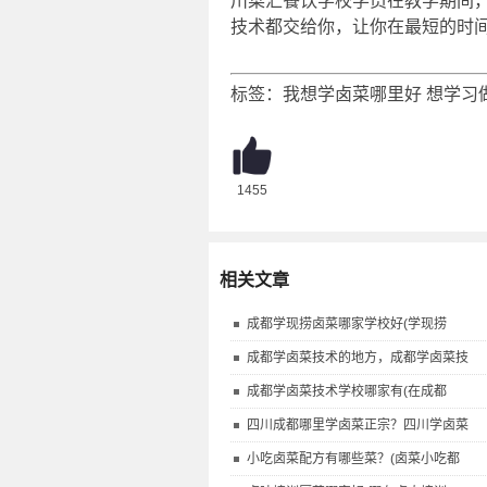
川菜汇餐饮学校学员在教学期间
技术都交给你，让你在最短的时
标签：
我想学卤菜哪里好
想学习
1455
相关文章
成都学现捞卤菜哪家学校好(学现捞
成都学卤菜技术的地方，成都学卤菜技
成都学卤菜技术学校哪家有(在成都
四川成都哪里学卤菜正宗？四川学卤菜
小吃卤菜配方有哪些菜？(卤菜小吃都