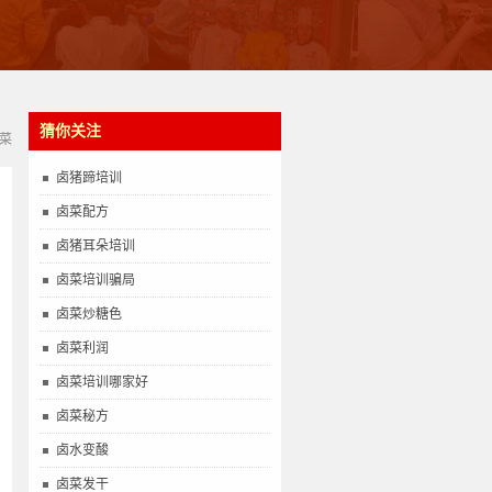
猜你关注
菜
卤猪蹄培训
卤菜配方
卤猪耳朵培训
卤菜培训骗局
卤菜炒糖色
卤菜利润
卤菜培训哪家好
卤菜秘方
卤水变酸
卤菜发干