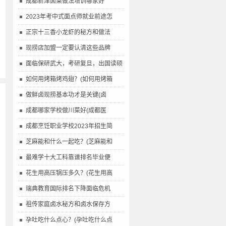
成都新津卤菜做法培训哪家好
2023年考中式面点师就业前途怎
正宗十三香小龙虾的秘方和做法
现捞店加盟一定要认清这些品牌
面临保研武大，考研复旦，出国读硕
如何用烤箱烤鸡翅？(如何用烤箱
做鲜卤现捞基本功才是关键(卤
多
成都哪家学校做川菜好(成都医
成都烹饪职业学校2023年招生简
芝麻能和什么一起吃？(芝麻能和
最难学十大工科靠谱排名毕业便
花生用高压锅压多久？(花生用高
瑞典教育国际排名下降面临危机
祖传家庭卤水秘方和卤水保存方
孕吐吃什么点心？(孕吐吃什么点