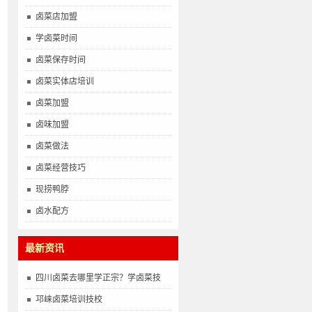
卤菜店加盟
学卤菜时间
卤菜保存时间
卤菜实体店培训
卤菜加盟
卤味加盟
卤菜做法
卤菜经营技巧
现捞鸭脖
卤水配方
最新资讯
四川卤菜去哪里学正宗？学卤菜技
邛崃卤菜培训技校