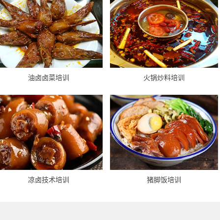
油卤卤菜培训
火锅炒料培训
凉卤技术培训
猪脚饭培训