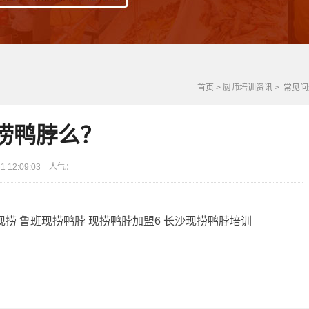
首页
>
厨师培训资讯
>
常见问
捞鸭脖么？
 12:09:03 人气：
现捞
鲁班现捞鸭脖
现捞鸭脖加盟6
长沙现捞鸭脖培训