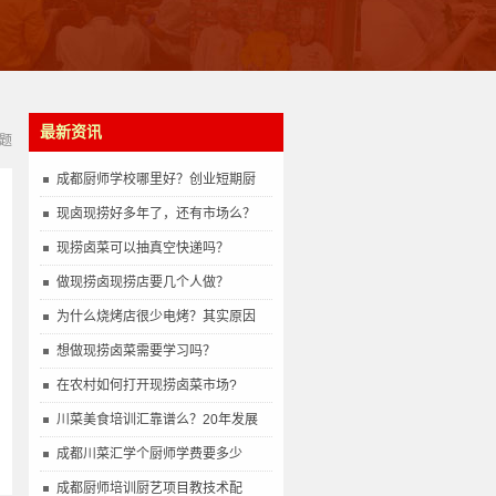
最新资讯
题
成都厨师学校哪里好？创业短期厨
现卤现捞好多年了，还有市场么？
现捞卤菜可以抽真空快递吗？
做现捞卤现捞店要几个人做？
为什么烧烤店很少电烤？其实原因
想做现捞卤菜需要学习吗？
在农村如何打开现捞卤菜市场?
川菜美食培训汇靠谱么？20年发展
成都川菜汇学个厨师学费要多少
成都厨师培训厨艺项目教技术配