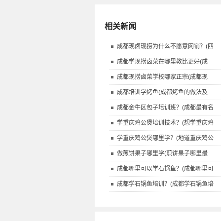
相关新闻
成都现卤现捞为什么不愿意网销？(四
成都学现捞卤菜在哪里教比更好(成
成都现捞卤菜学校哪家正宗(成都现
成都培训学烤鱼(成都烤鱼的做法及
成都金牛区包子培训班？(成都最有名
学重庆鸡公煲培训技术？(想学重庆鸡
学重庆鸡公煲哪里学？(地道重庆鸡公
做煎饼果子哪里学(煎饼果子哪里最
成都哪里可以学石锅鱼？(成都哪里可
成都学石锅鱼培训？(成都学石锅鱼培