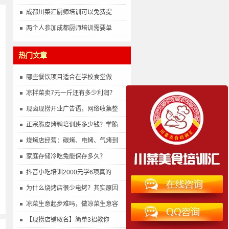
成都川菜汇厨师培训可以免费提
两个人参加成都厨师培训需要单
热门文章
哪些餐饮项目适合在学校食堂做
凉拌菜卖7元一斤还有多少利润？
现卤现捞开业广告语，网络收集整
正宗脆皮烤鸭培训班多少钱？学脆
烧烤店经营：碳烤、电烤、气烤到
家庭存储冷吃兔能保存多久？
抖音小吃培训2000元学6项真的
为什么烧烤店很少电烤？其实原因
凉菜生意起步难吗，做凉菜生意容
【现捞店铺取名】简单3招教你