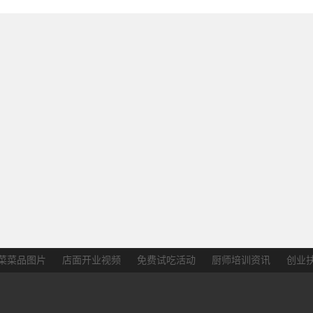
菜菜品图片
店面开业视频
免费试吃活动
厨师培训资讯
创业