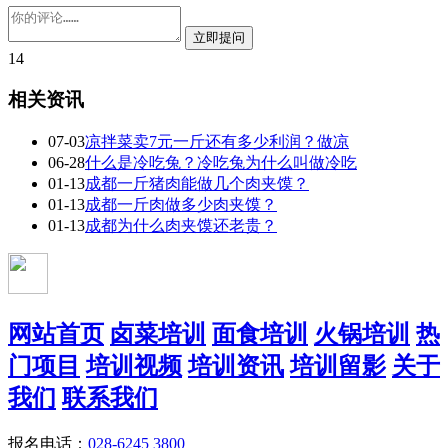
14
相关资讯
07-03
凉拌菜卖7元一斤还有多少利润？做凉
06-28
什么是冷吃兔？冷吃兔为什么叫做冷吃
01-13
成都一斤猪肉能做几个肉夹馍？
01-13
成都一斤肉做多少肉夹馍？
01-13
成都为什么肉夹馍还老贵？
网站首页
卤菜培训
面食培训
火锅培训
热
门项目
培训视频
培训资讯
培训留影
关于
我们
联系我们
报名电话：
028-6245 3800