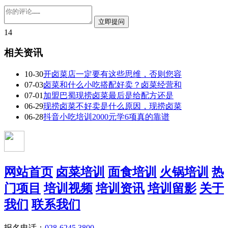
14
相关资讯
10-30
开卤菜店一定要有这些思维，否则您容
07-03
卤菜和什么小吃搭配好卖？卤菜经营和
07-01
加盟巴蜀现捞卤菜最后是给配方还是
06-29
现捞卤菜不好卖是什么原因，现捞卤菜
06-28
抖音小吃培训2000元学6项真的靠谱
网站首页
卤菜培训
面食培训
火锅培训
热
门项目
培训视频
培训资讯
培训留影
关于
我们
联系我们
报名电话：
028-6245 3800